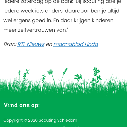
iedere zaterdag op de bank. Bij scouting doe je
iedere week iets anders, daardoor ben je altijd
wel ergens goed in. En daar krijgen kinderen
meer zelfvertrouwen van."
Bron:
RTL Nieuws
en
maandblad Linda
Vind ons op:
Copyright © 2026 Scouting Schiedam